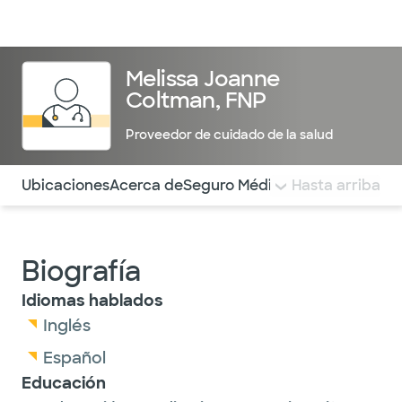
Médicos & Especialistas
Ubicaciones
Servicios & Tratami
Melissa Joanne
Coltman, FNP
Proveedor de cuidado de la salud
Utilice esta navegación para saltar rápidamente a difere
Ubicaciones
Acerca de
Seguro Médico
COMENTARIOS
Hasta arriba
Biografía
Idiomas hablados
Inglés
Español
Educación