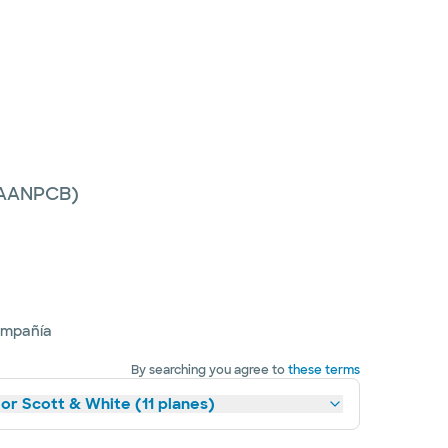
 (AANPCB)
ompañía
By searching you agree to
these terms
lor Scott & White (11 planes)