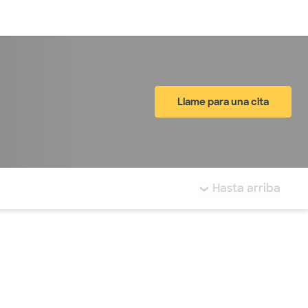
Inicia sesión
Llame para una cita
tá resaltada.
Hasta arriba