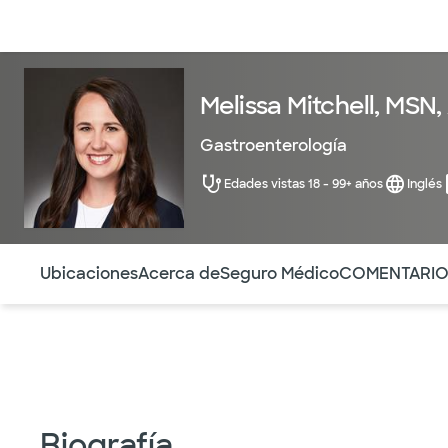
Médicos & Especialistas
Ubicaciones
Servicios & Tratami
Melissa Mitchell, MSN
Gastroenterología
Edades vistas 18 - 99+ años
Inglés
Utilice esta navegación para saltar rápidamente a difere
Ubicaciones
Acerca de
Seguro Médico
COMENTARI
Biografía