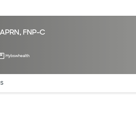
entos
Recursos
Servicios financieros
, APRN, FNP-C
Mybswhealth
ntes secciones de la página. La sección activa actual es
OS