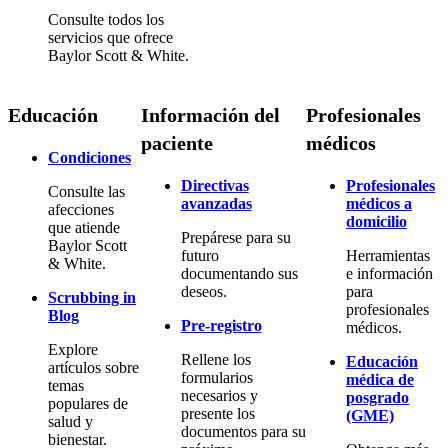
Consulte todos los
servicios que ofrece
Baylor Scott & White.
Educación
Información del
Profesionales
paciente
médicos
Condiciones
Directivas
Profesionales
Consulte las
avanzadas
médicos a
afecciones
domicilio
que atiende
Prepárese para su
Baylor Scott
futuro
Herramientas
& White.
documentando sus
e información
deseos.
para
Scrubbing in
profesionales
Blog
Pre-registro
médicos.
Explore
Rellene los
Educación
artículos sobre
formularios
médica de
temas
necesarios y
posgrado
populares de
presente los
(GME)
salud y
documentos para su
bienestar.