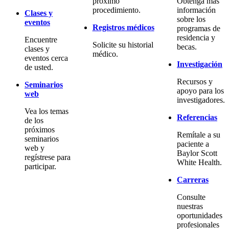
próximo
Obtenga más
procedimiento.
información
Clases y
sobre los
eventos
Registros médicos
programas de
residencia y
Encuentre
Solicite su historial
becas.
clases y
médico.
eventos cerca
Investigación
de usted.
Recursos y
Seminarios
apoyo para los
web
investigadores.
Vea los temas
Referencias
de los
próximos
Remítale a su
seminarios
paciente a
web y
Baylor Scott
regístrese para
White Health.
participar.
Carreras
Consulte
nuestras
oportunidades
profesionales