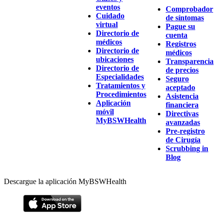
eventos
Comprobador
Cuidado
de síntomas
virtual
Pague su
Directorio de
cuenta
médicos
Registros
Directorio de
médicos
ubicaciones
Transparencia
Directorio de
de precios
Especialidades
Seguro
Tratamientos y
aceptado
Procedimientos
Asistencia
Aplicación
financiera
móvil
Directivas
MyBSWHealth
avanzadas
Pre-registro
de Cirugía
Scrubbing in
Blog
Descargue la aplicación MyBSWHealth