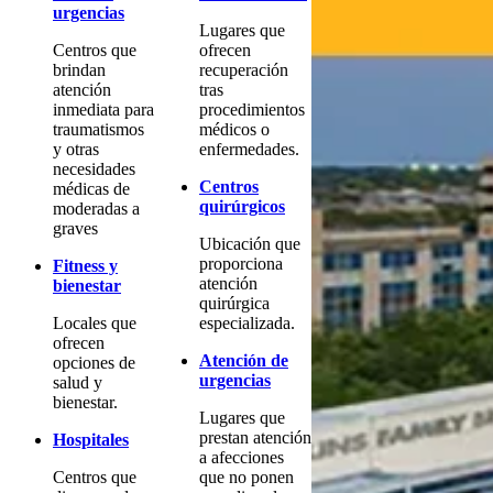
urgencias
Lugares que
Centros que
ofrecen
brindan
recuperación
atención
tras
inmediata para
procedimientos
traumatismos
médicos o
y otras
enfermedades.
necesidades
Centros
médicas de
quirúrgicos
moderadas a
graves
Ubicación que
proporciona
Fitness y
atención
bienestar
quirúrgica
Locales que
especializada.
ofrecen
Atención de
opciones de
urgencias
salud y
bienestar.
Lugares que
prestan atención
Hospitales
a afecciones
Centros que
que no ponen