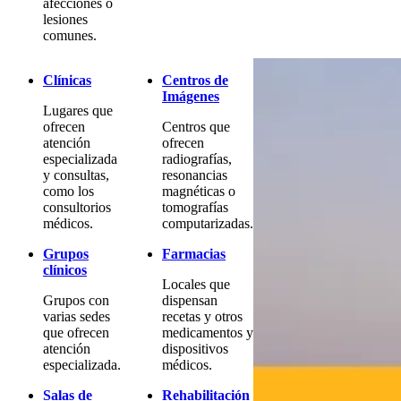
afecciones o
lesiones
comunes.
Clínicas
Centros de
Imágenes
Lugares que
ofrecen
Centros que
atención
ofrecen
especializada
radiografías,
y consultas,
resonancias
como los
magnéticas o
consultorios
tomografías
médicos.
computarizadas.
Grupos
Farmacias
clínicos
Locales que
Grupos con
dispensan
varias sedes
recetas y otros
que ofrecen
medicamentos y
atención
dispositivos
especializada.
médicos.
Salas de
Rehabilitación