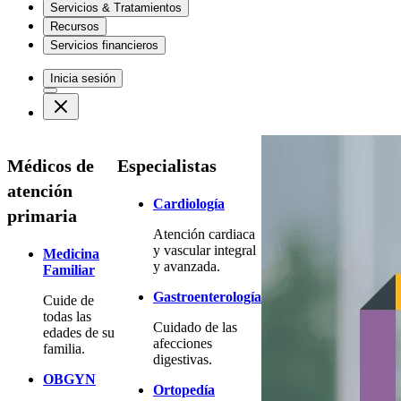
Servicios & Tratamientos
Recursos
Servicios financieros
Inicia sesión
Médicos de
Especialistas
atención
Cardiología
primaria
Atención cardiaca
y vascular integral
Medicina
y avanzada.
Familiar
Gastroenterología
Cuide de
todas las
Cuidado de las
edades de su
afecciones
familia.
digestivas.
OBGYN
Ortopedía