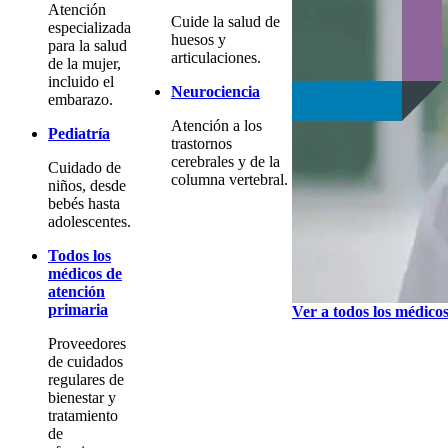
Atención
Cuide la salud de
especializada
huesos y
para la salud
articulaciones.
de la mujer,
incluido el
Neurociencia
embarazo.
Atención a los
Pediatría
trastornos
cerebrales y de la
Cuidado de
columna vertebral.
niños, desde
bebés hasta
adolescentes.
Todos los
médicos de
atención
primaria
Ver a todos los médico
Proveedores
de cuidados
regulares de
bienestar y
tratamiento
de