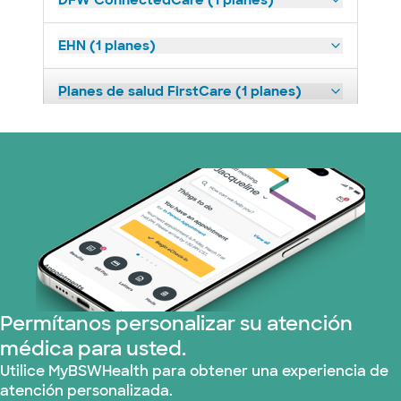
DFW ConnectedCare (1 planes)
EHN (1 planes)
Planes de salud FirstCare (1 planes)
HealthSmart (2 planes)
Imagine Health (1 planes)
Independent Medical Systems (1 plans)
Medicare (2 planes)
Permítanos personalizar su atención
Nebraska Furniture Mart (3 planes)
médica para usted.
Red PHCS (1 planes)
Utilice MyBSWHealth para obtener una experiencia de
atención personalizada.