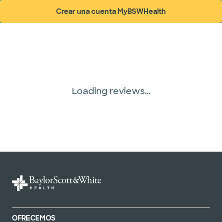
Prism Electric (1 planes)
Crear una cuenta MyBSWHealth
(abre en ventana nueva)
Plan de Salud Superior (19 planes)
Three Rivers Network (1 plans)
Tricare (3 planes)
Loading reviews...
United HealthCare (31 planes)
OFRECEMOS