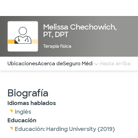
Médicos & Especialistas
Ubicaciones
Servicios & Tratami
Melissa Chechowich,
PT, DPT
Terapia física
Utilice esta navegación para saltar rápidamente a difere
Ubicaciones
Acerca de
Seguro Médico
COMENTARIOS
Hasta arriba
Biografía
Idiomas hablados
Inglés
Educación
Educación:
Harding University
(2019)