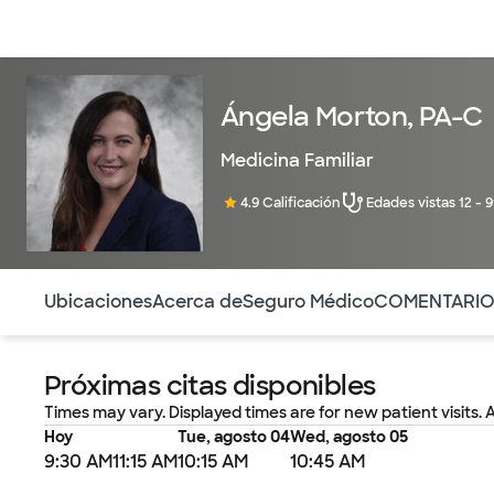
Médicos & Especialistas
Ubicaciones
Servicios & Tratami
Ángela Morton, PA-C
Medicina Familiar
4.9 Calificación
Edades vistas 12 - 
Utilice esta navegación para saltar rápidamente a difere
Ubicaciones
Acerca de
Seguro Médico
COMENTARI
Próximas citas disponibles
Times may vary. Displayed times are for new patient visits. 
Hoy
Tue, agosto 04
Wed, agosto 05
9:30 AM
11:15 AM
10:15 AM
10:45 AM