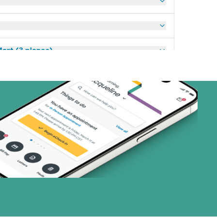
art (3 planes)
nes)
or (19 planes)
1 planes)
33 planes)