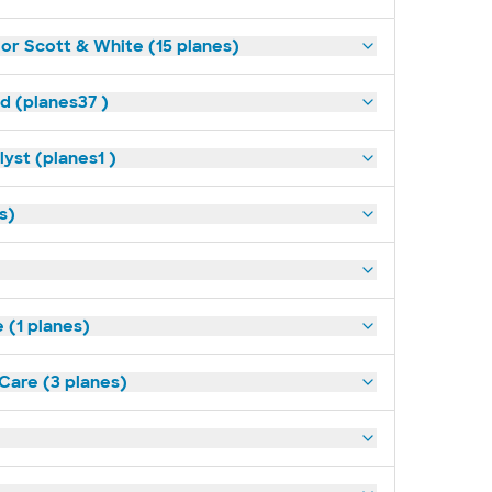
lor Scott & White (15 planes)
ld (planes37 )
yst (planes1 )
s)
(1 planes)
tCare (3 planes)