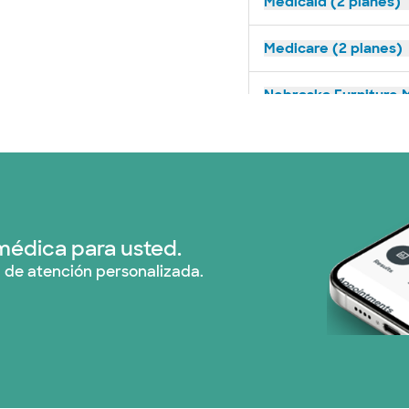
Medicaid (2 planes)
Medicare (2 planes)
Nebraska Furniture M
Optum (1 plans)
Prism Electric (1 pla
Plan de Salud Superi
médica para usted.
 de atención personalizada.
Tricare (3 planes)
TriWest HealthCare (
United HealthCare (