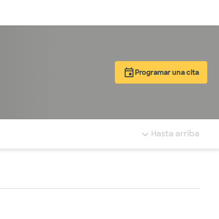
Inicia sesión
Programar una cita
tá resaltada.
Hasta arriba