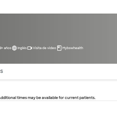
entos
Recursos
Servicios financieros
99+ años
Inglés
Visita de video
Mybswhealth
ntes secciones de la página. La sección activa actual es
OS
Additional times may be available for current patients.