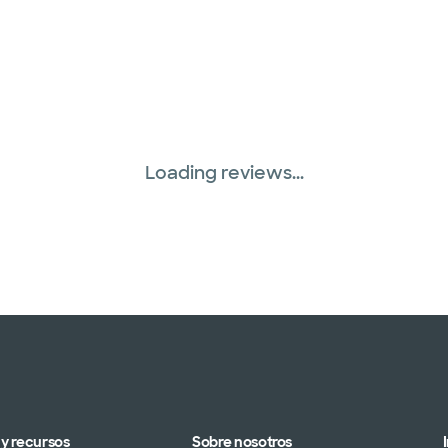
WellMed (15 planes)
Loading reviews...
y recursos
Sobre nosotros