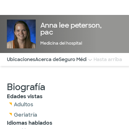
Médicos & Especialistas
Ubicaciones
Servicios & Tratami
Anna lee peterson,
pac
Medicina del hospital
Utilice esta navegación para saltar rápidamente a difere
Ubicaciones
Acerca de
Seguro Médico
COMENTARIOS
Hasta arriba
Biografía
Edades vistas
Adultos
Geriatría
Idiomas hablados