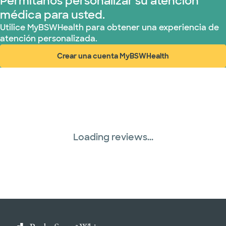
Permítanos personalizar su atención
médica para usted.
United HealthCare (33 planes)
Utilice MyBSWHealth para obtener una experiencia de
atención personalizada.
WellMed (15 planes)
Crear una cuenta MyBSWHealth
(abre en ventana nueva)
Loading reviews...