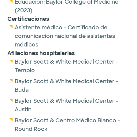
American Association of Surgical Physician
Educación:
Baylor College of Medicine
Assistants.
(2023)
Certificaciones
Outside of work, her hobbies include
Asistente médico - Certificado de
spending time with family and friends, trying
comunicación nacional de asistentes
new restaurants and local food, cooking
médicos
new recipes and reading books on the
Afiliaciones hospitalarias
couch with her cat. She also enjoys finding
Baylor Scott & White Medical Center -
trails to hike and traveling to explore the
Templo
world's natural beauty and learn about
Baylor Scott & White Medical Center -
different cultures.
Buda
Baylor Scott & White Medical Center -
Austin
Baylor Scott & Centro Médico Blanco -
Round Rock