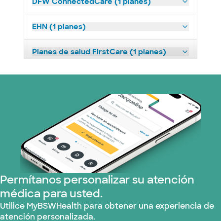
DFW ConnectedCare (1 planes)
EHN (1 planes)
Planes de salud FirstCare (1 planes)
HealthSmart (2 planes)
Humana (9 planes)
Imagine Health (1 planes)
Independent Medical Systems (1 plans)
Permítanos personalizar su atención
Medicaid (1 planes)
médica para usted.
Medicare (2 planes)
Utilice MyBSWHealth para obtener una experiencia de
atención personalizada.