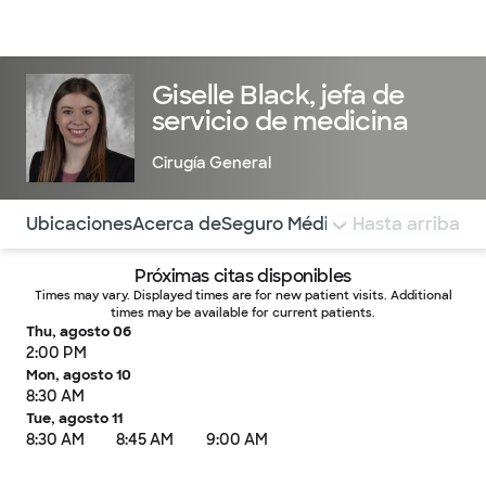
Médicos & Especialistas
Ubicaciones
Servicios & Tratami
Giselle Black, jefa de
servicio de medicina
Cirugía General
Utilice esta navegación para saltar rápidamente a difere
Ubicaciones
Acerca de
Seguro Médico
COMENTARIOS
Hasta arriba
Próximas citas disponibles
Times may vary. Displayed times are for new patient visits. Additional
times may be available for current patients.
Thu, agosto 06
2:00 PM
Mon, agosto 10
8:30 AM
Tue, agosto 11
8:30 AM
8:45 AM
9:00 AM