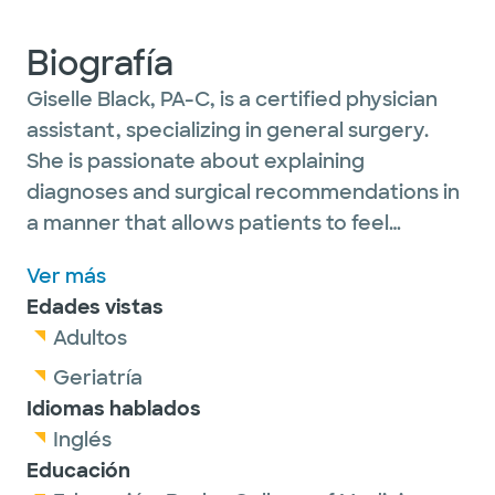
Biografía
Giselle Black, PA-C, is a certified physician
assistant, specializing in general surgery.
She is passionate about explaining
diagnoses and surgical recommendations in
a manner that allows patients to feel
confident in their medical decisions and
Ver más
treatment plans. It is important to her that
Edades vistas
her adolescent and adult patients feel heard
Adultos
and respected in every encounter.
Geriatría
Idiomas hablados
Giselle is a proud member of the American
Inglés
Academy of Physician Assistants and the
Educación