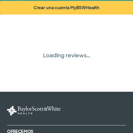
Nebraska Furniture Mart (3 planes)
Crear una cuenta MyBSWHealth
(abre en ventana nueva)
Red PHCS (1 planes)
Plan de Salud Superior (18 planes)
Three Rivers Network (1 plans)
Loading reviews...
Tricare (3 planes)
TriWest HealthCare (1 planes)
United HealthCare (33 planes)
WellMed (15 planes)
OFRECEMOS