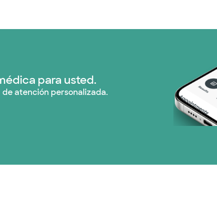
Nebraska Furniture M
Red PHCS (1 planes)
Prism Electric (1 pla
médica para usted.
 de atención personalizada.
Plan de Salud Superi
United HealthCare (
WellMed (15 planes)