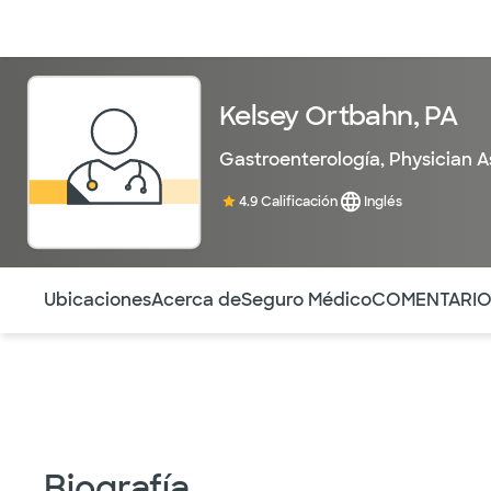
Médicos & Especialistas
Ubicaciones
Servicios & Tratami
Kelsey Ortbahn, PA
Gastroenterología
,
Physician A
4.9 Calificación
Inglés
Utilice esta navegación para saltar rápidamente a difere
Ubicaciones
Acerca de
Seguro Médico
COMENTARI
Biografía