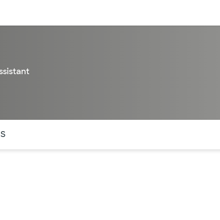
entos
Recursos
Servicios financieros
ssistant
ntes secciones de la página. La sección activa actual es
OS