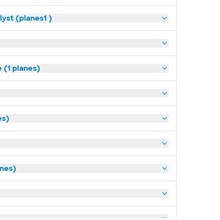
yst (planes1 )
(1 planes)
es)
anes)