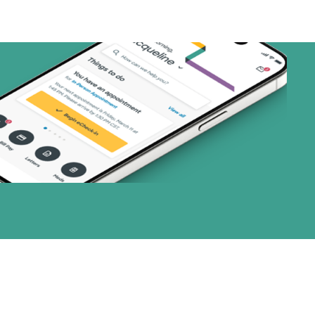
art (3 planes)
nes)
or (3 planes)
28 planes)