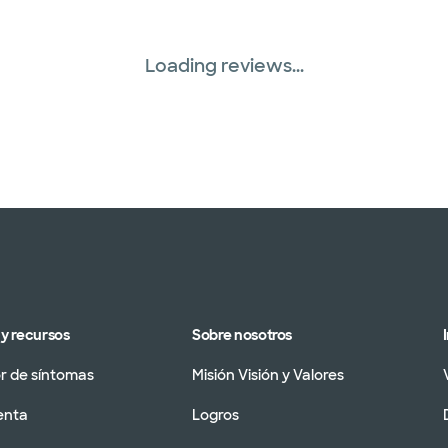
Loading reviews...
y recursos
Sobre nosotros
 de síntomas
Misión Visión y Valores
enta
Logros