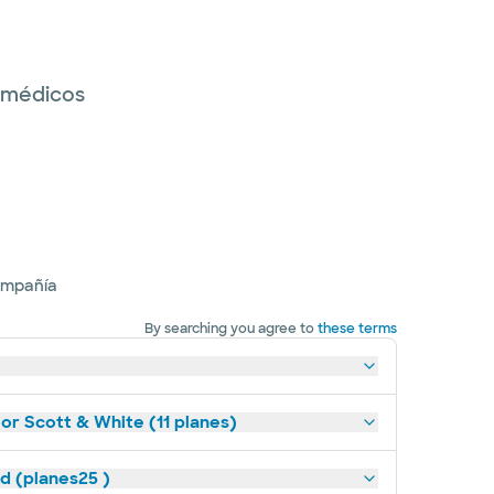
s médicos
ompañía
By searching you agree to
these terms
lor Scott & White (11 planes)
ld (planes25 )