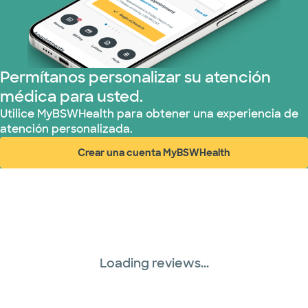
TriWest HealthCare (1 planes)
United HealthCare (30 planes)
Permítanos personalizar su atención
médica para usted.
WellMed (8 planes)
Utilice MyBSWHealth para obtener una experiencia de
atención personalizada.
Crear una cuenta MyBSWHealth
(abre en ventana nueva)
Loading reviews...