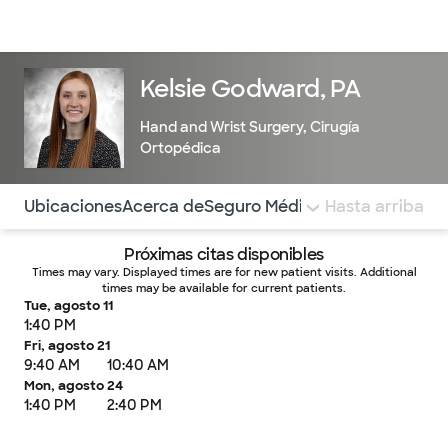
Médicos & Especialistas
Ubicaciones
Servicios & Tratami
Kelsie Godward, PA
Hand and Wrist Surgery
,
Cirugía
Ortopédica
Utilice esta navegación para saltar rápidamente a difere
Ubicaciones
Acerca de
Seguro Médico
COMENTARIOS
Hasta arriba
Próximas citas disponibles
Times may vary. Displayed times are for new patient visits. Additional
times may be available for current patients.
Tue, agosto 11
1:40 PM
Fri, agosto 21
9:40 AM
10:40 AM
Mon, agosto 24
1:40 PM
2:40 PM