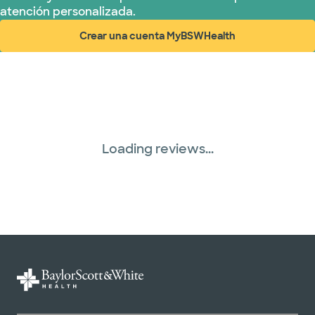
atención personalizada.
Red PHCS (1 planes)
Crear una cuenta MyBSWHealth
(abre en ventana nueva)
Plan de Salud Superior (19 planes)
Three Rivers Network (1 plans)
Tricare (3 planes)
Loading reviews...
TriWest HealthCare (1 planes)
United HealthCare (31 planes)
WellMed (15 planes)