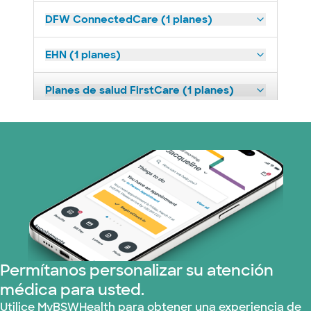
DFW ConnectedCare (1 planes)
EHN (1 planes)
Planes de salud FirstCare (1 planes)
HealthSmart (2 planes)
Humana (9 planes)
Imagine Health (1 planes)
Independent Medical Systems (1 plans)
Permítanos personalizar su atención
Medicare (2 planes)
médica para usted.
Nebraska Furniture Mart (3 planes)
Utilice MyBSWHealth para obtener una experiencia de