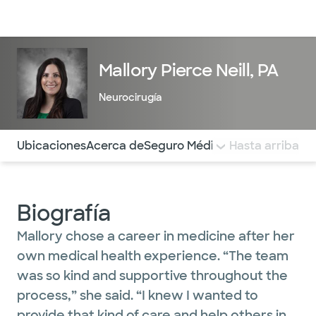
Médicos & Especialistas
Ubicaciones
Servicios & Tratami
Mallory Pierce Neill, PA
Neurocirugía
Utilice esta navegación para saltar rápidamente a difere
Ubicaciones
Acerca de
Seguro Médico
COMENTARIOS
Hasta arriba
Biografía
Mallory chose a career in medicine after her
own medical health experience. “The team
was so kind and supportive throughout the
process,” she said. “I knew I wanted to
provide that kind of care and help others in