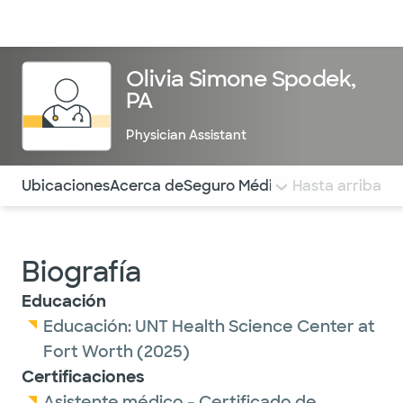
Médicos & Especialistas
Ubicaciones
Servicios & Tratami
Olivia Simone Spodek,
PA
Physician Assistant
Utilice esta navegación para saltar rápidamente a difere
Ubicaciones
Acerca de
Seguro Médico
COMENTARIOS
Hasta arriba
Biografía
Educación
Educación:
UNT Health Science Center at
Fort Worth
(2025)
Certificaciones
Asistente médico - Certificado de