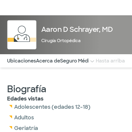
Médicos & Especialistas
Ubicaciones
Servicios & Tratami
Aaron D Schrayer, MD
Cirugía Ortopédica
Utilice esta navegación para saltar rápidamente a difere
Ubicaciones
Acerca de
Seguro Médico
COMENTARIOS
Hasta arriba
Biografía
Edades vistas
Adolescentes (edades 12-18)
Adultos
Geriatría