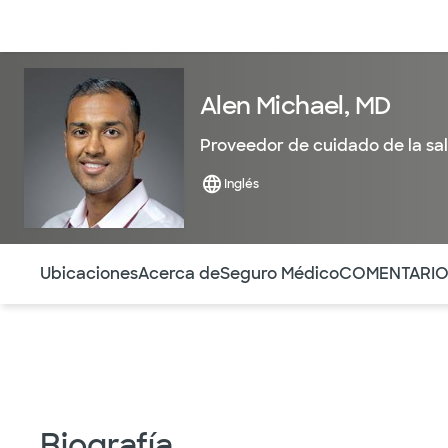
Médicos & Especialistas
Ubicaciones
Servicios & Tratami
Alen Michael, MD
Proveedor de cuidado de la sa
Inglés
Utilice esta navegación para saltar rápidamente a difere
Ubicaciones
Acerca de
Seguro Médico
COMENTARI
Biografía