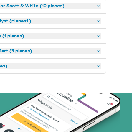
lor Scott & White (10 planes)
yst (planes1 )
(1 planes)
art (3 planes)
nes)