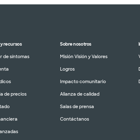
y recursos
Sobre nosotros
 de síntomas
Misión Visión y Valores
enta
Logros
dicos
Impacto comunitario
a de precios
Alianza de calidad
tado
Salas de prensa
nanciera
Contáctanos
vanzadas