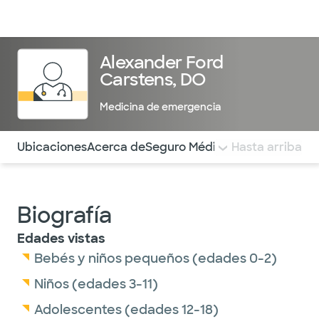
Médicos & Especialistas
Ubicaciones
Servicios & Tratami
Alexander Ford
Carstens, DO
Medicina de emergencia
Utilice esta navegación para saltar rápidamente a difere
Ubicaciones
Acerca de
Seguro Médico
COMENTARIOS
Hasta arriba
Biografía
Edades vistas
Bebés y niños pequeños (edades 0-2)
Niños (edades 3-11)
Adolescentes (edades 12-18)