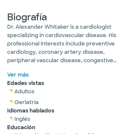
Biografía
Dr. Alexander Whitaker is a cardiologist
specializing in cardiovascular disease. His
professional interests include preventive
cardiology, coronary artery disease,
peripheral vascular disease, congestive
heart failure, valvular disease, advanced
Ver más
cardiac imaging and medical education. Dr.
Edades vistas
Whitaker is extensively trained in cardiac
Adultos
imaging and holds certifications in
echocardiography, nuclear cardiology and
Geriatría
vascular imaging.
Idiomas hablados
Inglés
Outside of work, Dr. Whitaker enjoys
Educación