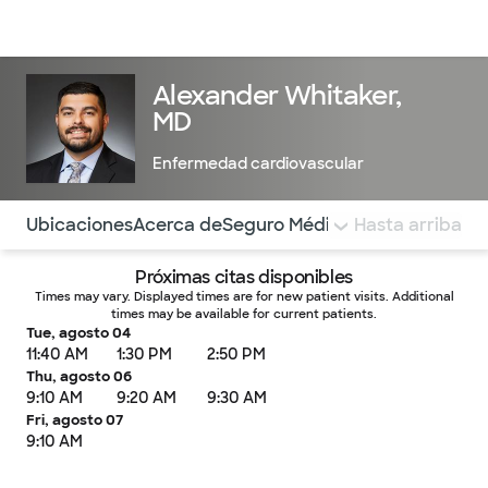
Médicos & Especialistas
Ubicaciones
Servicios & Tratami
Alexander Whitaker,
MD
Enfermedad cardiovascular
Utilice esta navegación para saltar rápidamente a difere
Ubicaciones
Acerca de
Seguro Médico
COMENTARIOS
Hasta arriba
Próximas citas disponibles
Times may vary. Displayed times are for new patient visits. Additional
times may be available for current patients.
Tue, agosto 04
11:40 AM
1:30 PM
2:50 PM
Thu, agosto 06
9:10 AM
9:20 AM
9:30 AM
Fri, agosto 07
9:10 AM