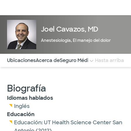
Médicos & Especialistas
Ubicaciones
Servicios & Tratami
Joel Cavazos, MD
Anestesiología
,
El manejo del dolor
Utilice esta navegación para saltar rápidamente a difere
Ubicaciones
Acerca de
Seguro Médico
COMENTARIOS
Hasta arriba
Biografía
Idiomas hablados
Inglés
Educación
Educación:
UT Health Science Center San
Antonio
(2012)