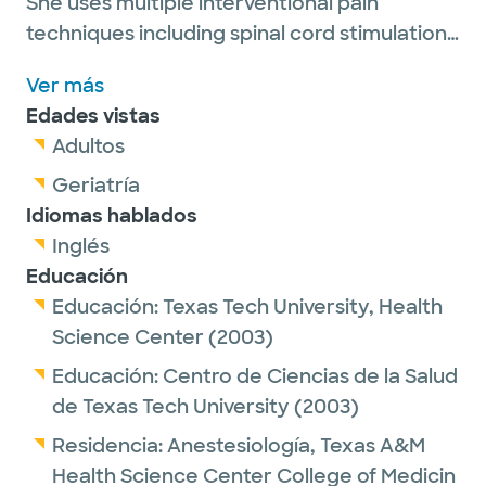
She uses multiple interventional pain
techniques including spinal cord stimulation,
sympathetic blocks, joint injections, epidural
Ver más
injections, and ultrasound guided peripheral
Edades vistas
nerve blocks. Through a multimodal
Adultos
approach to treatment, she aims to
optimize pain control, improve functional
Geriatría
activity, and restore quality of life for all of
Idiomas hablados
her patients.
Inglés
Dr. Whittenburg is a provider practicing as a
Educación
member of the
Educación:
Texas Tech University, Health
Science Center
(2003)
Baylor Scott & White NeuroHealth Institute
.
Educación:
Centro de Ciencias de la Salud
de Texas Tech University
(2003)
Dr. Whittenburg has been recognized as a
Residencia:
Anestesiología,
Texas A&M
Top Doc 2024 and 2025 by Austin Monthly
Health Science Center College of Medicin
Magazine. Winners are nominated by their