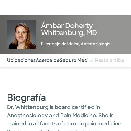
Médicos & Especialistas
Ubicaciones
Servicios & Tratami
Ámbar Doherty
Whittenburg, MD
El manejo del dolor
,
Anestesiología
Utilice esta navegación para saltar rápidamente a difere
Ubicaciones
Acerca de
Seguro Médico
COMENTARIOS
Hasta arriba
Biografía
Dr. Whittenburg is board certified in
Anesthesiology and Pain Medicine. She is
trained in all facets of chronic pain medicine.