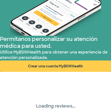
Plan de Salud Superior (19 planes)
Tricare (3 planes)
TriWest HealthCare (1 planes)
Permítanos personalizar su atención
médica para usted.
United HealthCare (32 planes)
Utilice MyBSWHealth para obtener una experiencia de
atención personalizada.
WellMed (15 planes)
Crear una cuenta MyBSWHealth
(abre en ventana nueva)
Loading reviews...