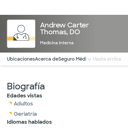
Médicos & Especialistas
Ubicaciones
Servicios & Tratami
Andrew Carter
Thomas, DO
Medicina Interna
Utilice esta navegación para saltar rápidamente a difere
Ubicaciones
Acerca de
Seguro Médico
COMENTARIOS
Hasta arriba
Biografía
Edades vistas
Adultos
Geriatría
Idiomas hablados