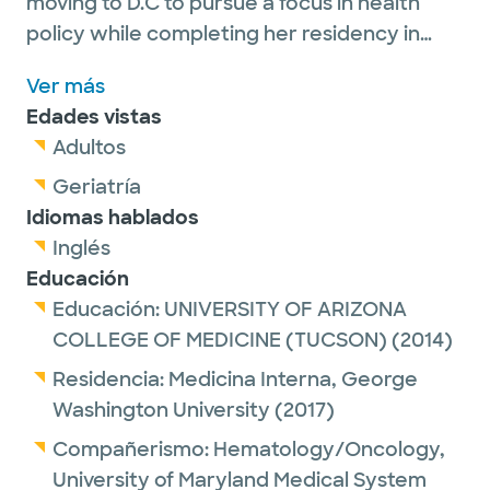
moving to D.C to pursue a focus in health
policy while completing her residency in
Internal Medicine. There she had the
Ver más
privilege of training at multiple hospitals to
Edades vistas
gain a multi-faceted training experience in
Adultos
solid tumors and both benign and malignant
hematology in the D.C/Maryland Region,
Geriatría
developing a special interest in Breast and
Idiomas hablados
Thoracic Oncology. She graduated in 2020
Inglés
and moved to Austin, Texas with her
Educación
husband where they now have a 4-year-old
Educación:
UNIVERSITY OF ARIZONA
daughter and newborn. Her interests
COLLEGE OF MEDICINE (TUCSON)
(2014)
include hiking, barre, Pilates, travelling,
Residencia:
Medicina Interna,
George
baking, and spending as much quality time
Washington University
(2017)
as she can with dear friends and family.
Compañerismo:
Hematology/Oncology,
University of Maryland Medical System