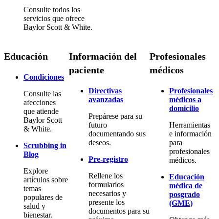
Consulte todos los
servicios que ofrece
Baylor Scott & White.
Educación
Información del
Profesionales
paciente
médicos
Condiciones
Directivas
Profesionales
Consulte las
avanzadas
médicos a
afecciones
domicilio
que atiende
Prepárese para su
Baylor Scott
futuro
Herramientas
& White.
documentando sus
e información
deseos.
para
Scrubbing in
profesionales
Blog
Pre-registro
médicos.
Explore
Rellene los
Educación
artículos sobre
formularios
médica de
temas
necesarios y
posgrado
populares de
presente los
(GME)
salud y
documentos para su
bienestar.