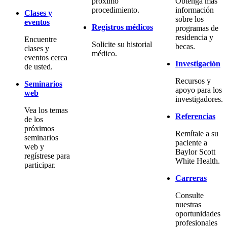
próximo
Obtenga más
procedimiento.
información
Clases y
sobre los
eventos
Registros médicos
programas de
residencia y
Encuentre
Solicite su historial
becas.
clases y
médico.
eventos cerca
Investigación
de usted.
Recursos y
Seminarios
apoyo para los
web
investigadores.
Vea los temas
Referencias
de los
próximos
Remítale a su
seminarios
paciente a
web y
Baylor Scott
regístrese para
White Health.
participar.
Carreras
Consulte
nuestras
oportunidades
profesionales