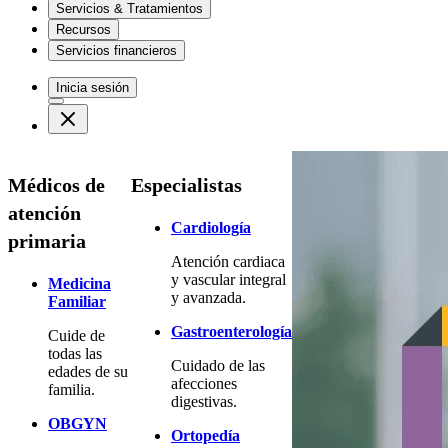
Servicios & Tratamientos
Recursos
Servicios financieros
Inicia sesión
Médicos de
Especialistas
atención
Cardiología
primaria
Atención cardiaca
y vascular integral
Medicina
y avanzada.
Familiar
Gastroenterología
Cuide de
todas las
Cuidado de las
edades de su
afecciones
familia.
digestivas.
OBGYN
Ortopedía