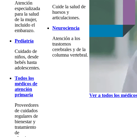
Atención
Cuide la salud de
especializada
huesos y
para la salud
articulaciones.
de la mujer,
incluido el
Neurociencia
embarazo.
Atención a los
Pediatría
trastornos
cerebrales y de la
Cuidado de
columna vertebral.
niños, desde
bebés hasta
adolescentes.
Todos los
médicos de
atención
primaria
Ver a todos los médico
Proveedores
de cuidados
regulares de
bienestar y
tratamiento
de