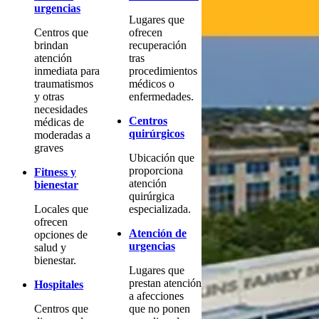
urgencias
Lugares que
Centros que
ofrecen
brindan
recuperación
atención
tras
inmediata para
procedimientos
traumatismos
médicos o
y otras
enfermedades.
necesidades
Centros
médicas de
quirúrgicos
moderadas a
graves
Ubicación que
proporciona
Fitness y
atención
bienestar
quirúrgica
Locales que
especializada.
ofrecen
Atención de
opciones de
urgencias
salud y
bienestar.
Lugares que
prestan atención
Hospitales
a afecciones
Centros que
que no ponen