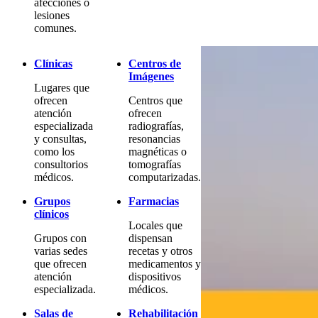
afecciones o
lesiones
comunes.
Clínicas
Centros de
Imágenes
Lugares que
ofrecen
Centros que
atención
ofrecen
especializada
radiografías,
y consultas,
resonancias
como los
magnéticas o
consultorios
tomografías
médicos.
computarizadas.
Grupos
Farmacias
clínicos
Locales que
Grupos con
dispensan
varias sedes
recetas y otros
que ofrecen
medicamentos y
atención
dispositivos
especializada.
médicos.
Salas de
Rehabilitación