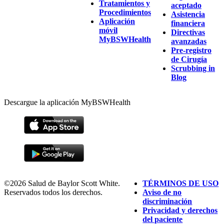
Tratamientos y
aceptado
Procedimientos
Asistencia
Aplicación
financiera
móvil
Directivas
MyBSWHealth
avanzadas
Pre-registro
de Cirugía
Scrubbing in
Blog
Descargue la aplicación MyBSWHealth
©2026 Salud de Baylor Scott White.
TÉRMINOS DE USO
Reservados todos los derechos.
Aviso de no
discriminación
Privacidad y derechos
del paciente