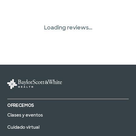
Plan de Salud Superior (19 planes)
Three Rivers Network (1 plans)
Loading reviews...
Tricare (3 planes)
TriWest HealthCare (1 planes)
United HealthCare (31 planes)
WellMed (15 planes)
OFRECEMOS
Clases y eventos
Cuidado virtual