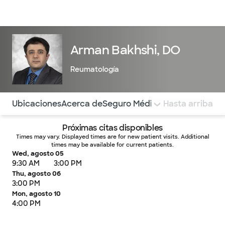
Médicos & Especialistas
Ubicaciones
Servicios & Tratami
Arman Bakhshi, DO
Reumatología
Utilice esta navegación para saltar rápidamente a difere
Ubicaciones
Acerca de
Seguro Médico
COMENTARIOS
Hasta arriba
Próximas citas disponibles
Times may vary. Displayed times are for new patient visits. Additional
times may be available for current patients.
Wed, agosto 05
9:30 AM
3:00 PM
Thu, agosto 06
3:00 PM
Mon, agosto 10
4:00 PM