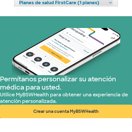
Planes de salud FirstCare (1 planes)
HealthSmart (2 planes)
Imagine Health (1 planes)
Independent Medical Systems (1 plans)
Medicaid (1 planes)
Permítanos personalizar su atención
Medicare (2 planes)
médica para usted.
Nebraska Furniture Mart (3 planes)
Utilice MyBSWHealth para obtener una experiencia de
atención personalizada.
Red PHCS (1 planes)
Crear una cuenta MyBSWHealth
(abre en ventana nueva)
Prism Electric (1 planes)