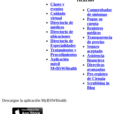
Clases y
eventos
Comprobador
Cuidado
de síntomas
virtual
Pague su
Directorio de
cuenta
médicos
Registros
Directorio de
médicos
ubicaciones
Transparencia
Directorio de
de precios
Especialidades
Seguro
Tratamientos y
aceptado
Procedimientos
Asistencia
Aplicación
financiera
móvil
Directivas
MyBSWHealth
avanzadas
Pre-registro
de Cirugía
Scrubbing in
Blog
Descargue la aplicación MyBSWHealth