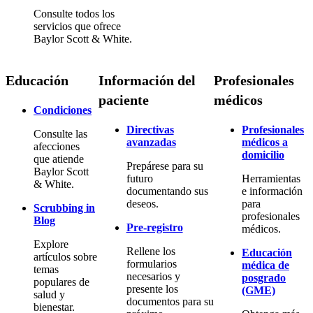
Consulte todos los
servicios que ofrece
Baylor Scott & White.
Educación
Información del
Profesionales
paciente
médicos
Condiciones
Directivas
Profesionales
Consulte las
avanzadas
médicos a
afecciones
domicilio
que atiende
Prepárese para su
Baylor Scott
futuro
Herramientas
& White.
documentando sus
e información
deseos.
para
Scrubbing in
profesionales
Blog
Pre-registro
médicos.
Explore
Rellene los
Educación
artículos sobre
formularios
médica de
temas
necesarios y
posgrado
populares de
presente los
(GME)
salud y
documentos para su
bienestar.