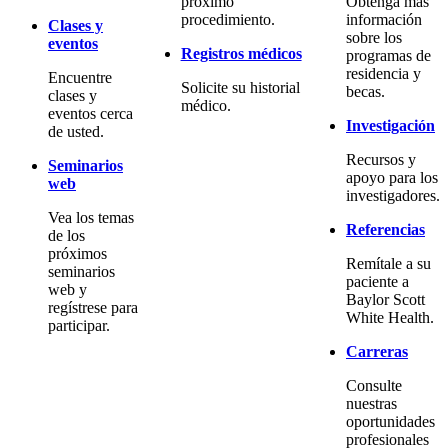
próximo
Obtenga más
procedimiento.
información
Clases y
sobre los
eventos
Registros médicos
programas de
residencia y
Encuentre
Solicite su historial
becas.
clases y
médico.
eventos cerca
Investigación
de usted.
Recursos y
Seminarios
apoyo para los
web
investigadores.
Vea los temas
Referencias
de los
próximos
Remítale a su
seminarios
paciente a
web y
Baylor Scott
regístrese para
White Health.
participar.
Carreras
Consulte
nuestras
oportunidades
profesionales