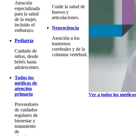
Atención
Cuide la salud de
especializada
huesos y
para la salud
articulaciones.
de la mujer,
incluido el
Neurociencia
embarazo.
Atención a los
Pediatría
trastornos
cerebrales y de la
Cuidado de
columna vertebral.
niños, desde
bebés hasta
adolescentes.
Todos los
médicos de
atención
primaria
Ver a todos los médico
Proveedores
de cuidados
regulares de
bienestar y
tratamiento
de