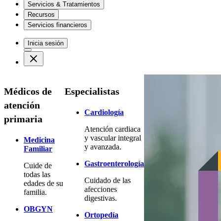
Servicios & Tratamientos
Recursos
Servicios financieros
Inicia sesión
Médicos de
Especialistas
atención
Cardiología
primaria
Atención cardiaca
y vascular integral
Medicina
y avanzada.
Familiar
Gastroenterología
Cuide de
todas las
Cuidado de las
edades de su
afecciones
familia.
digestivas.
OBGYN
Ortopedía