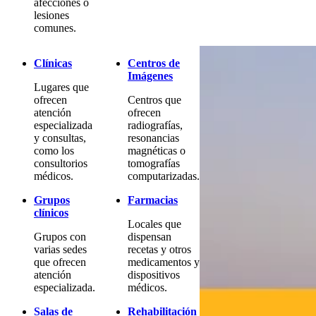
afecciones o
lesiones
comunes.
Clínicas
Centros de
Imágenes
Lugares que
ofrecen
Centros que
atención
ofrecen
especializada
radiografías,
y consultas,
resonancias
como los
magnéticas o
consultorios
tomografías
médicos.
computarizadas.
Grupos
Farmacias
clínicos
Locales que
Grupos con
dispensan
varias sedes
recetas y otros
que ofrecen
medicamentos y
atención
dispositivos
especializada.
médicos.
Salas de
Rehabilitación