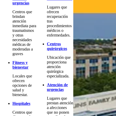
urgencias
Lugares que
Centros que
ofrecen
brindan
recuperación
atención
tras
inmediata para
procedimientos
traumatismos
médicos o
y otras
enfermedades.
necesidades
Centros
médicas de
quirúrgicos
moderadas a
graves
Ubicación que
proporciona
Fitness y
atención
bienestar
quirúrgica
Locales que
especializada.
ofrecen
Atención de
opciones de
urgencias
salud y
bienestar.
Lugares que
prestan atención
Hospitales
a afecciones
Centros que
que no ponen