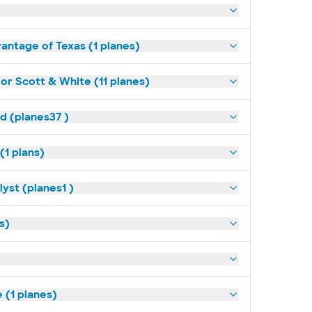
antage of Texas (1 planes)
lor Scott & White (11 planes)
ld (planes37 )
(1 plans)
yst (planes1 )
s)
(1 planes)