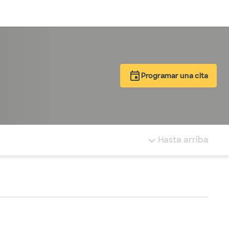
Inicia sesión
Programar una cita
tá resaltada.
Hasta arriba