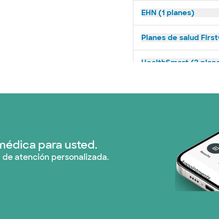
EHN (1 planes)
Planes de salud Firs
HealthSmart (2 plan
Humana (14 planes)
Imagine Health (1 pl
Independent Medical
médica para usted.
 de atención personalizada.
Medicaid (2 planes)
Medicare (1 planes)
Nebraska Furniture M