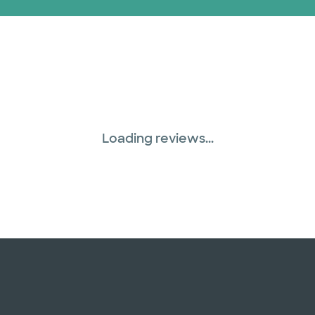
Optum (1 plans)
Red PHCS (1 planes)
Prism Electric (1 pla
Plan de Salud Superi
Loading reviews...
Three Rivers Network
Tricare (3 planes)
TriWest HealthCare (
United HealthCare (
WellMed (15 planes)