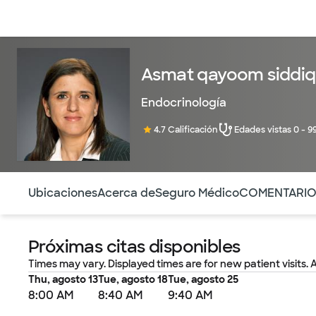
Médicos & Especialistas
Ubicaciones
Servicios & Tratami
Asmat qayoom siddiq
Endocrinología
4.7 Calificación
Edades vistas 0 - 9
Utilice esta navegación para saltar rápidamente a difere
Ubicaciones
Acerca de
Seguro Médico
COMENTARI
Próximas citas disponibles
Times may vary. Displayed times are for new patient visits. 
Thu, agosto 13
Tue, agosto 18
Tue, agosto 25
8:00 AM
8:40 AM
9:40 AM