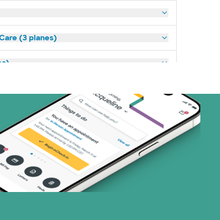
tCare (3 planes)
es)
anes)
 Systems (1 plans)
art (3 planes)