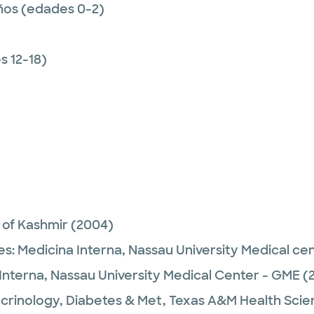
ños (edades 0-2)
 12-18)
 of Kashmir
(2004)
es:
Medicina Interna,
Nassau University Medical ce
Interna,
Nassau University Medical Center - GME
(2
crinology, Diabetes & Met,
Texas A&M Health Scie