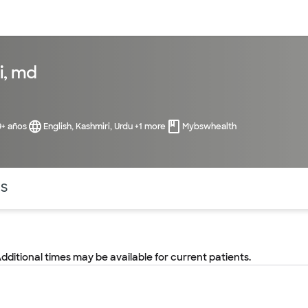
entos
Recursos
Servicios financieros
i, md
9+ años
English, Kashmiri, Urdu +1 more
Mybswhealth
ntes secciones de la página. La sección activa actual es
OS
Additional times may be available for current patients.