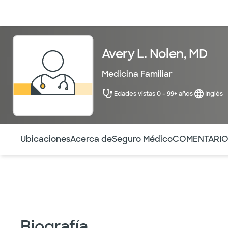
Médicos & Especialistas
Ubicaciones
Servicios & Tratami
Avery L. Nolen, MD
Medicina Familiar
Edades vistas 0 - 99+ años
Inglés
Utilice esta navegación para saltar rápidamente a difere
Ubicaciones
Acerca de
Seguro Médico
COMENTARI
Biografía