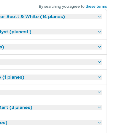
By searching you agree to
these terms
lor Scott & White (14 planes)
yst (planes1 )
s)
(1 planes)
art (3 planes)
nes)