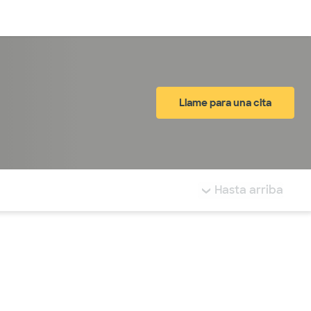
Inicia sesión
Llame para una cita
tá resaltada.
Hasta arriba