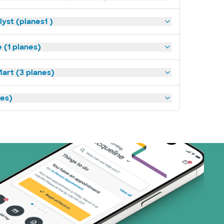
yst (planes1 )
(1 planes)
art (3 planes)
nes)