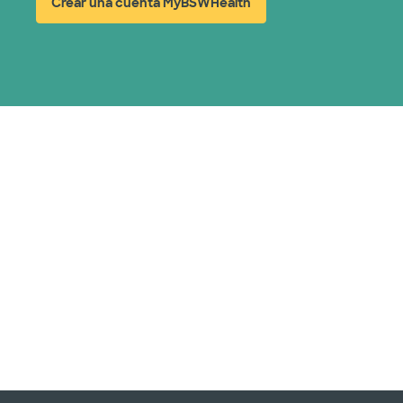
Crear una cuenta MyBSWHealth
(abre en ventana nueva)