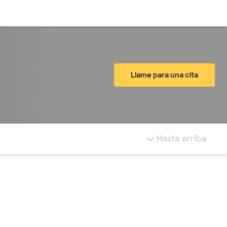
Inicia sesión
Llame para una cita
tá resaltada.
Hasta arriba