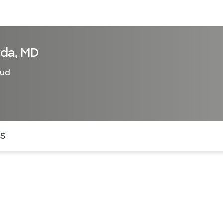
entos
Recursos
Servicios financieros
da, MD
lud
ntes secciones de la página. La sección activa actual es
OS