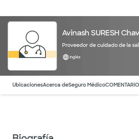
Médicos & Especialistas
Ubicaciones
Servicios & Tratami
Avinash SURESH Chav
Proveedor de cuidado de la sa
Inglés
Utilice esta navegación para saltar rápidamente a difere
Ubicaciones
Acerca de
Seguro Médico
COMENTARI
Biografía