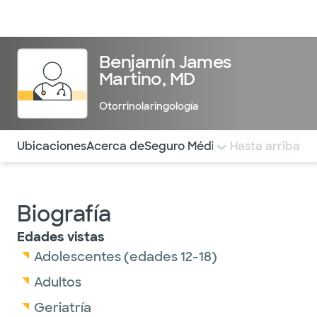
Médicos & Especialistas
Ubicaciones
Servicios & Tratami
Benjamín James
Martino, MD
Otorrinolaringología
Utilice esta navegación para saltar rápidamente a difere
Ubicaciones
Acerca de
Seguro Médico
COMENTARIOS
Hasta arriba
Biografía
Edades vistas
Adolescentes (edades 12-18)
Adultos
Geriatría