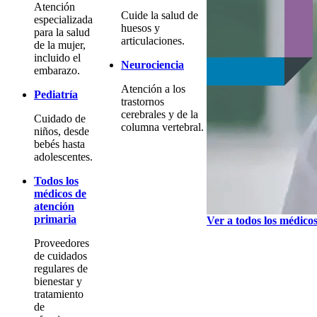
Atención
Cuide la salud de
especializada
huesos y
para la salud
articulaciones.
de la mujer,
incluido el
Neurociencia
embarazo.
Atención a los
Pediatría
trastornos
cerebrales y de la
Cuidado de
columna vertebral.
niños, desde
bebés hasta
adolescentes.
Todos los
médicos de
atención
primaria
Ver a todos los médico
Proveedores
de cuidados
regulares de
bienestar y
tratamiento
de