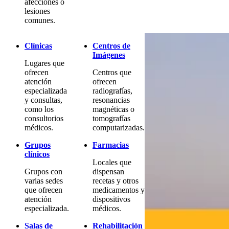
afecciones o
lesiones
comunes.
Clínicas
Centros de
Imágenes
Lugares que
ofrecen
Centros que
atención
ofrecen
especializada
radiografías,
y consultas,
resonancias
como los
magnéticas o
consultorios
tomografías
médicos.
computarizadas.
Grupos
Farmacias
clínicos
Locales que
Grupos con
dispensan
varias sedes
recetas y otros
que ofrecen
medicamentos y
atención
dispositivos
especializada.
médicos.
Salas de
Rehabilitación