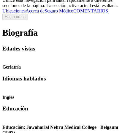
Utilice esta navegación para saltar rápidamente a diferentes
secciones de la página. La sección activa actual está resaltada.
Ubicaciones
Acerca de
Seguro Médico
COMENTARIOS
Hasta arriba
Biografía
Edades vistas
Geriatría
Idiomas hablados
Inglés
Educación
Educación:
Jawaharlal Nehru Medical College - Belgaum
(1997)