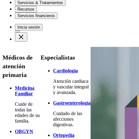
Servicios & Tratamientos
Recursos
Servicios financieros
Inicia sesión
Médicos de
Especialistas
atención
Cardiología
primaria
Atención cardiaca
y vascular integral
Medicina
y avanzada.
Familiar
Gastroenterología
Cuide de
todas las
Cuidado de las
edades de su
afecciones
familia.
digestivas.
OBGYN
Ortopedía