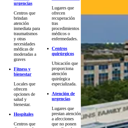
urgencias
Lugares que
Centros que
ofrecen
brindan
recuperación
atención
tras
inmediata para
procedimientos
traumatismos
médicos o
y otras
enfermedades.
necesidades
Centros
médicas de
quirúrgicos
moderadas a
graves
Ubicación que
proporciona
Fitness y
atención
bienestar
quirúrgica
Locales que
especializada.
ofrecen
Atención de
opciones de
urgencias
salud y
bienestar.
Lugares que
prestan atención
Hospitales
a afecciones
Centros que
que no ponen