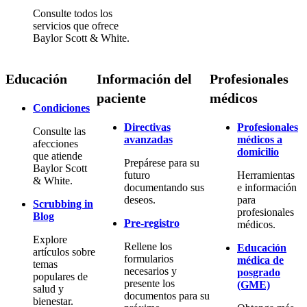
Consulte todos los
servicios que ofrece
Baylor Scott & White.
Educación
Información del
Profesionales
paciente
médicos
Condiciones
Directivas
Profesionales
Consulte las
avanzadas
médicos a
afecciones
domicilio
que atiende
Prepárese para su
Baylor Scott
futuro
Herramientas
& White.
documentando sus
e información
deseos.
para
Scrubbing in
profesionales
Blog
Pre-registro
médicos.
Explore
Rellene los
Educación
artículos sobre
formularios
médica de
temas
necesarios y
posgrado
populares de
presente los
(GME)
salud y
documentos para su
bienestar.