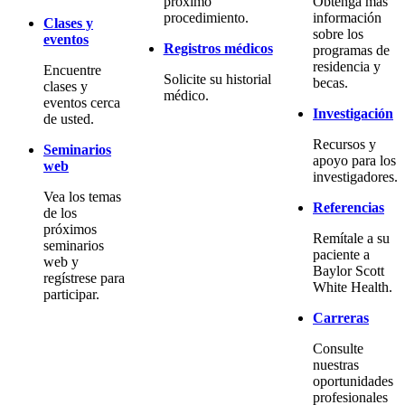
próximo
Obtenga más
procedimiento.
información
Clases y
sobre los
eventos
Registros médicos
programas de
residencia y
Encuentre
Solicite su historial
becas.
clases y
médico.
eventos cerca
Investigación
de usted.
Recursos y
Seminarios
apoyo para los
web
investigadores.
Vea los temas
Referencias
de los
próximos
Remítale a su
seminarios
paciente a
web y
Baylor Scott
regístrese para
White Health.
participar.
Carreras
Consulte
nuestras
oportunidades
profesionales