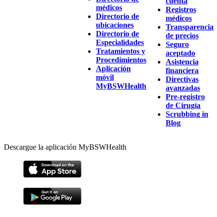
cuenta
médicos
Registros
Directorio de
médicos
ubicaciones
Transparencia
Directorio de
de precios
Especialidades
Seguro
Tratamientos y
aceptado
Procedimientos
Asistencia
Aplicación
financiera
móvil
Directivas
MyBSWHealth
avanzadas
Pre-registro
de Cirugía
Scrubbing in
Blog
Descargue la aplicación MyBSWHealth