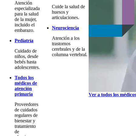
Atención
Cuide la salud de
especializada
huesos y
para la salud
articulaciones.
de la mujer,
incluido el
Neurociencia
embarazo.
Atención a los
Pediatría
trastornos
cerebrales y de la
Cuidado de
columna vertebral.
niños, desde
bebés hasta
adolescentes.
Todos los
médicos de
atención
primaria
Ver a todos los médico
Proveedores
de cuidados
regulares de
bienestar y
tratamiento
de