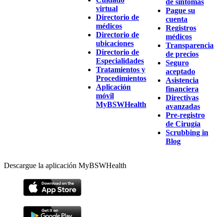
de síntomas
virtual
Pague su
Directorio de
cuenta
médicos
Registros
Directorio de
médicos
ubicaciones
Transparencia
Directorio de
de precios
Especialidades
Seguro
Tratamientos y
aceptado
Procedimientos
Asistencia
Aplicación
financiera
móvil
Directivas
MyBSWHealth
avanzadas
Pre-registro
de Cirugía
Scrubbing in
Blog
Descargue la aplicación MyBSWHealth