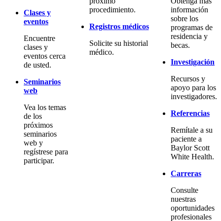
próximo
Obtenga más
procedimiento.
información
Clases y
sobre los
eventos
Registros médicos
programas de
residencia y
Encuentre
Solicite su historial
becas.
clases y
médico.
eventos cerca
Investigación
de usted.
Recursos y
Seminarios
apoyo para los
web
investigadores.
Vea los temas
Referencias
de los
próximos
Remítale a su
seminarios
paciente a
web y
Baylor Scott
regístrese para
White Health.
participar.
Carreras
Consulte
nuestras
oportunidades
profesionales