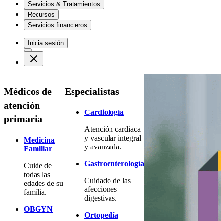
Servicios & Tratamientos
Recursos
Servicios financieros
Inicia sesión
Médicos de
Especialistas
atención
Cardiología
primaria
Atención cardiaca
y vascular integral
Medicina
y avanzada.
Familiar
Gastroenterología
Cuide de
todas las
Cuidado de las
edades de su
afecciones
familia.
digestivas.
OBGYN
Ortopedía