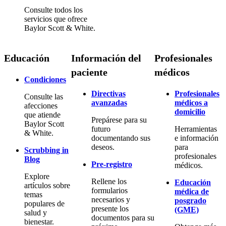
Consulte todos los
servicios que ofrece
Baylor Scott & White.
Educación
Información del
Profesionales
paciente
médicos
Condiciones
Directivas
Profesionales
Consulte las
avanzadas
médicos a
afecciones
domicilio
que atiende
Prepárese para su
Baylor Scott
futuro
Herramientas
& White.
documentando sus
e información
deseos.
para
Scrubbing in
profesionales
Blog
Pre-registro
médicos.
Explore
Rellene los
Educación
artículos sobre
formularios
médica de
temas
necesarios y
posgrado
populares de
presente los
(GME)
salud y
documentos para su
bienestar.