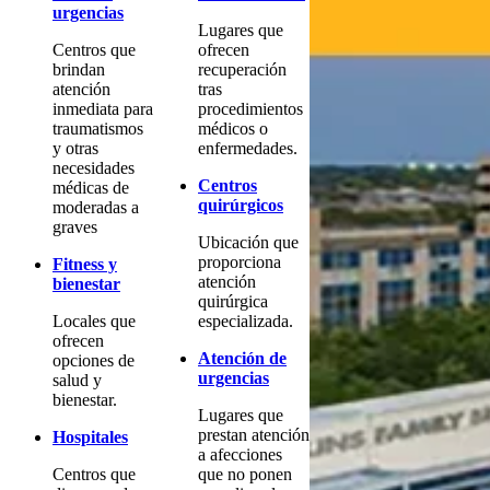
urgencias
Lugares que
Centros que
ofrecen
brindan
recuperación
atención
tras
inmediata para
procedimientos
traumatismos
médicos o
y otras
enfermedades.
necesidades
Centros
médicas de
quirúrgicos
moderadas a
graves
Ubicación que
proporciona
Fitness y
atención
bienestar
quirúrgica
Locales que
especializada.
ofrecen
Atención de
opciones de
urgencias
salud y
bienestar.
Lugares que
prestan atención
Hospitales
a afecciones
Centros que
que no ponen