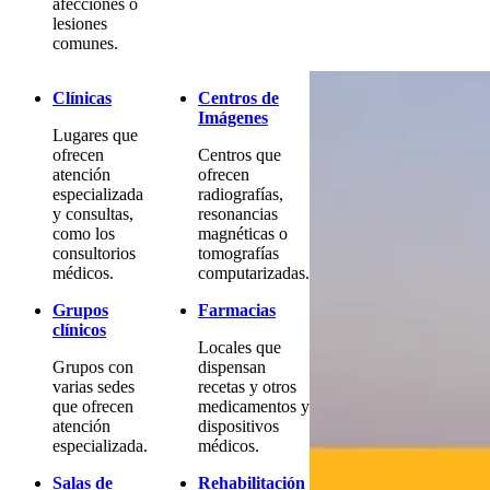
afecciones o
lesiones
comunes.
Clínicas
Centros de
Imágenes
Lugares que
ofrecen
Centros que
atención
ofrecen
especializada
radiografías,
y consultas,
resonancias
como los
magnéticas o
consultorios
tomografías
médicos.
computarizadas.
Grupos
Farmacias
clínicos
Locales que
Grupos con
dispensan
varias sedes
recetas y otros
que ofrecen
medicamentos y
atención
dispositivos
especializada.
médicos.
Salas de
Rehabilitación