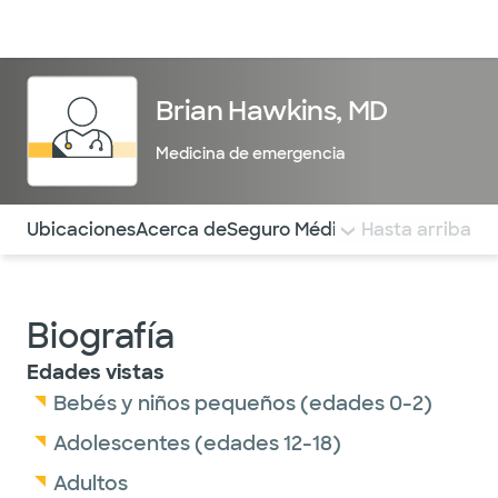
Médicos & Especialistas
Ubicaciones
Servicios & Tratami
Brian Hawkins, MD
Medicina de emergencia
Utilice esta navegación para saltar rápidamente a difere
Ubicaciones
Acerca de
Seguro Médico
COMENTARIOS
Hasta arriba
Biografía
Edades vistas
Bebés y niños pequeños (edades 0-2)
Adolescentes (edades 12-18)
Adultos