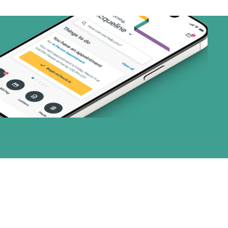
art (3 planes)
nes)
or (3 planes)
1 planes)
28 planes)