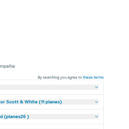
ompañía
By searching you agree to
these terms
lor Scott & White (11 planes)
ld (planes26 )