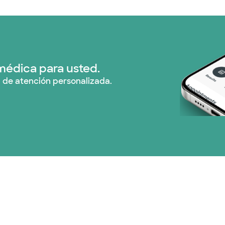
Nebraska Furniture M
Red PHCS (1 planes)
Prism Electric (1 pla
médica para usted.
 de atención personalizada.
Plan de Salud Superi
TriWest HealthCare (
United HealthCare (
WellMed (15 planes)