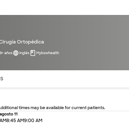
entos
Recursos
Servicios financieros
Cirugía Ortopédica
99+ años
Inglés
Mybswhealth
ntes secciones de la página. La sección activa actual es
OS
Additional times may be available for current patients.
agosto 11
 AM
8:45 AM
9:00 AM