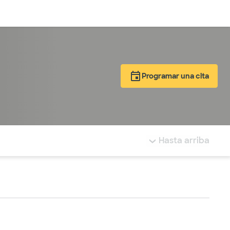
Inicia sesión
Programar una cita
tá resaltada.
Hasta arriba