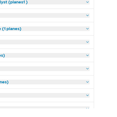
yst (planes1 )
(1 planes)
es)
anes)