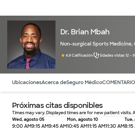
Médicos & Especialistas
Ubicaciones
Servicios & Tratami
Dr. Brian Mbah
Non-surgical Sports Medicine
,
4.9 Calificación
Edades vistas 12 - 
Utilice esta navegación para saltar rápidamente a difere
Ubicaciones
Acerca de
Seguro Médico
COMENTARI
Próximas citas disponibles
Times may vary. Displayed times are for new patient visits. 
Wed, agosto 05
Mon, agosto 10
Tue, 
9:00 AM
9:15 AM
9:45 AM
10:45 AM
11:15 AM
11:30 AM
8:15