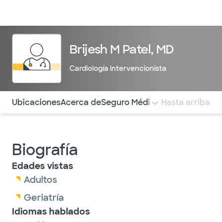
Médicos & Especialistas
Ubicaciones
Servicios & Tratami
Brijesh M Patel, MD
Cardiología intervencionista
Utilice esta navegación para saltar rápidamente a difere
Ubicaciones
Acerca de
Seguro Médico
COMENTARIOS
Hasta arriba
Biografía
Edades vistas
Adultos
Geriatría
Idiomas hablados