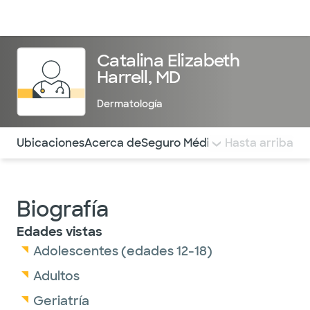
Médicos & Especialistas
Ubicaciones
Servicios & Tratami
Catalina Elizabeth
Harrell, MD
Dermatología
Utilice esta navegación para saltar rápidamente a difere
Ubicaciones
Acerca de
Seguro Médico
COMENTARIOS
Hasta arriba
Biografía
Edades vistas
Adolescentes (edades 12-18)
Adultos
Geriatría