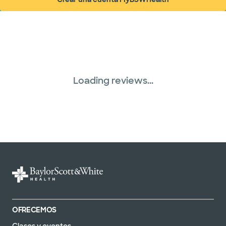
(abre en ventana nueva)
Red PHCS (1 planes)
Prism Electric (1 planes)
Plan de Salud Superior (19 planes)
Loading reviews...
Three Rivers Network (1 plans)
Tricare (3 planes)
TriWest HealthCare (1 planes)
United HealthCare (33 planes)
WellMed (15 planes)
OFRECEMOS