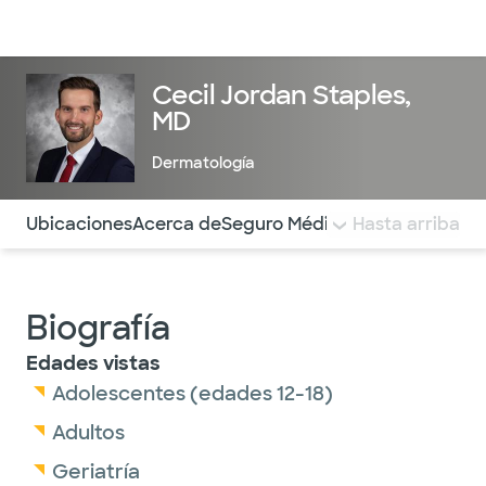
Médicos & Especialistas
Ubicaciones
Servicios & Tratami
Cecil Jordan Staples,
MD
Dermatología
Utilice esta navegación para saltar rápidamente a difere
Ubicaciones
Acerca de
Seguro Médico
COMENTARIOS
Hasta arriba
Biografía
Edades vistas
Adolescentes (edades 12-18)
Adultos
Geriatría