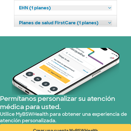
EHN (1 planes)
Planes de salud FirstCare (1 planes)
HealthSmart (2 planes)
Humana (9 planes)
Imagine Health (1 planes)
Independent Medical Systems (1 plans)
Permítanos personalizar su atención
Medicaid (1 planes)
médica para usted.
Medicare (2 planes)
Utilice MyBSWHealth para obtener una experiencia de
atención personalizada.
Nebraska Furniture Mart (3 planes)
Crear una cuenta MyBSWHealth