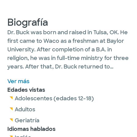
Biografía
Dr. Buck was born and raised in Tulsa, OK. He
first came to Waco as a freshman at Baylor
University. After completion of a B.A. in
religion, he was in full-time ministry for three
years. After that, Dr. Buck returned to
Oklahoma to complete medical school and
Ver más
an ENT residency at OSU-Tulsa. Dr. Buck is
Edades vistas
married with five children.
Adolescentes (edades 12-18)
Adultos
Geriatría
Idiomas hablados