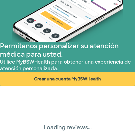
Tricare (3 planes)
TriWest HealthCare (1 planes)
United HealthCare (33 planes)
Permítanos personalizar su atención
médica para usted.
WellMed (15 planes)
Utilice MyBSWHealth para obtener una experiencia de
atención personalizada.
Crear una cuenta MyBSWHealth
(abre en ventana nueva)
Loading reviews...