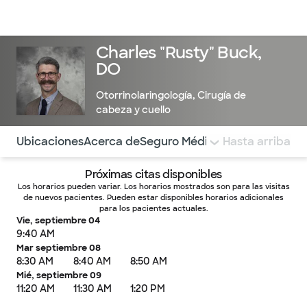
Médicos & Especialistas
Ubicaciones
Servicios & Tratami
Charles "Rusty" Buck,
DO
Otorrinolaringología
,
Cirugía de
cabeza y cuello
Utilice esta navegación para saltar rápidamente a difere
Ubicaciones
Acerca de
Seguro Médico
COMENTARIOS
Hasta arriba
Próximas citas disponibles
Los horarios pueden variar. Los horarios mostrados son para las visitas
de nuevos pacientes. Pueden estar disponibles horarios adicionales
para los pacientes actuales.
Vie, septiembre 04
9:40 AM
Mar septiembre 08
8:30 AM
8:40 AM
8:50 AM
Mié, septiembre 09
11:20 AM
11:30 AM
1:20 PM