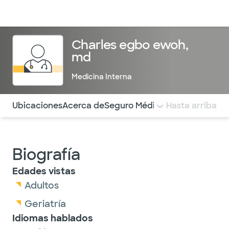
Médicos & Especialistas
Ubicaciones
Servicios & Tratami
Charles egbo ewoh,
md
Medicina Interna
Utilice esta navegación para saltar rápidamente a difere
Ubicaciones
Acerca de
Seguro Médico
COMENTARIOS
Hasta arriba
Biografía
Edades vistas
Adultos
Geriatría
Idiomas hablados