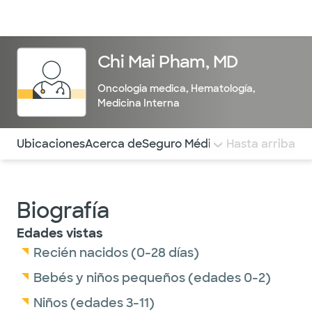
Médicos & Especialistas
Ubicaciones
Servicios & Tratami
Chi Mai Pham, MD
Oncologia medica
,
Hematología
,
Medicina Interna
Utilice esta navegación para saltar rápidamente a difere
Ubicaciones
Acerca de
Seguro Médico
COMENTARIOS
Hasta arriba
Biografía
Edades vistas
Recién nacidos (0-28 días)
Bebés y niños pequeños (edades 0-2)
Niños (edades 3-11)