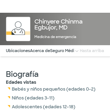
Médicos & Especialistas
Ubicaciones
Servicios & Tratami
Chinyere Chinma
Egbujor, MD
Medicina de emergencia
Utilice esta navegación para saltar rápidamente a difere
Ubicaciones
Acerca de
Seguro Médico
COMENTARIOS
Hasta arriba
Biografía
Edades vistas
Bebés y niños pequeños (edades 0-2)
Niños (edades 3-11)
Adolescentes (edades 12-18)