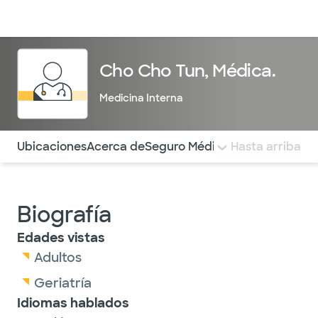
Médicos & Especialistas
Ubicaciones
Servicios & Tratami
Cho Cho Tun, Médica.
Medicina Interna
Utilice esta navegación para saltar rápidamente a difere
Ubicaciones
Acerca de
Seguro Médico
COMENTARIOS
Hasta arriba
Biografía
Edades vistas
Adultos
Geriatría
Idiomas hablados