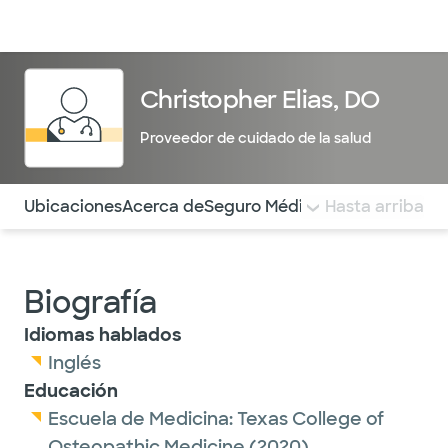
Médicos & Especialistas
Ubicaciones
Servicios & Tratami
Christopher Elias, DO
Proveedor de cuidado de la salud
Utilice esta navegación para saltar rápidamente a difere
Ubicaciones
Acerca de
Seguro Médico
COMENTARIOS
Hasta arriba
Biografía
Idiomas hablados
Inglés
Educación
Escuela de Medicina:
Texas College of
Osteopathic Medicine
(2020)