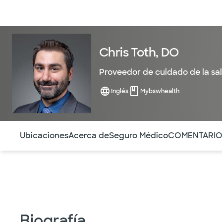
Médicos & Especialistas
Ubicaciones
Servicios & Tratami
Chris Toth, DO
Proveedor de cuidado de la sa
Inglés
Mybswhealth
Utilice esta navegación para saltar rápidamente a difere
Ubicaciones
Acerca de
Seguro Médico
COMENTARI
Biografía