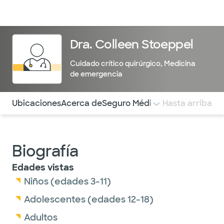
Médicos & Especialistas
Ubicaciones
Servicios & Tratami
Dra. Colleen Stoeppel
Cuidado crítico quirúrgico
,
Medicina
de emergencia
Utilice esta navegación para saltar rápidamente a difere
Ubicaciones
Acerca de
Seguro Médico
COMENTARIOS
Hasta arriba
Biografía
Edades vistas
Niños (edades 3-11)
Adolescentes (edades 12-18)
Adultos