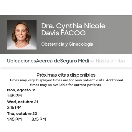
Médicos & Especialistas
Ubicaciones
Servicios & Tratami
Dra. Cynthia Nicole
Davis FACOG
Obstetricia y Ginecología
Utilice esta navegación para saltar rápidamente a difere
Ubicaciones
Acerca de
Seguro Médico
COMENTARIOS
Hasta arriba
Próximas citas disponibles
Times may vary. Displayed times are for new patient visits. Additional
times may be available for current patients.
Mon, agosto 31
1:45 PM
Wed, octubre 21
3:15 PM
Thu, octubre 22
1:45 PM
3:15 PM