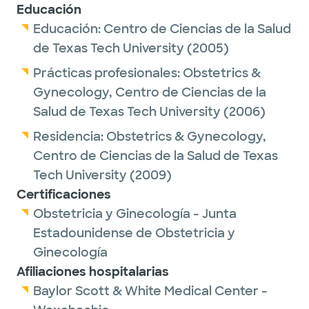
gardening, reading, exercising, and spending
Educación
time with her two sons.
Educación:
Centro de Ciencias de la Salud
de Texas Tech University
(2005)
Prácticas profesionales:
Obstetrics &
Gynecology,
Centro de Ciencias de la
Salud de Texas Tech University
(2006)
Residencia:
Obstetrics & Gynecology,
Centro de Ciencias de la Salud de Texas
Tech University
(2009)
Certificaciones
Obstetricia y Ginecología - Junta
Estadounidense de Obstetricia y
Ginecología
Afiliaciones hospitalarias
Baylor Scott & White Medical Center -