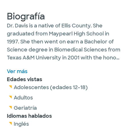
Biografía
Dr. Davis is a native of Ellis County. She
graduated from Maypearl High School in
1997. She then went on earn a Bachelor of
Science degree in Biomedical Sciences from
Texas A&M University in 2001 with the honor
of summa cum laude. She attended medical
Ver más
school at Texas Tech University Health
Edades vistas
Sciences Center in 2005. She stayed in the
Adolescentes (edades 12-18)
Texas Tech system for her residency in
Obstetrics in Gynecology, graduating in
Adultos
2009.
Geriatría
Idiomas hablados
Outside of women’s health, Dr. Davis enjoys
Inglés