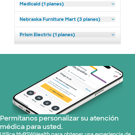
Medicaid (1 planes)
Nebraska Furniture Mart (3 planes)
Prism Electric (1 planes)
Plan de Salud Superior (18 planes)
TriWest HealthCare (1 planes)
United HealthCare (23 planes)
WellMed (11 planes)
Permítanos personalizar su atención
médica para usted.
Utilice MyBSWHealth para obtener una experiencia de