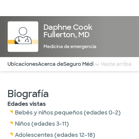
Médicos & Especialistas
Ubicaciones
Servicios & Tratami
Daphne Cook
Fullerton, MD
Medicina de emergencia
Utilice esta navegación para saltar rápidamente a difere
Ubicaciones
Acerca de
Seguro Médico
COMENTARIOS
Hasta arriba
Biografía
Edades vistas
Bebés y niños pequeños (edades 0-2)
Niños (edades 3-11)
Adolescentes (edades 12-18)