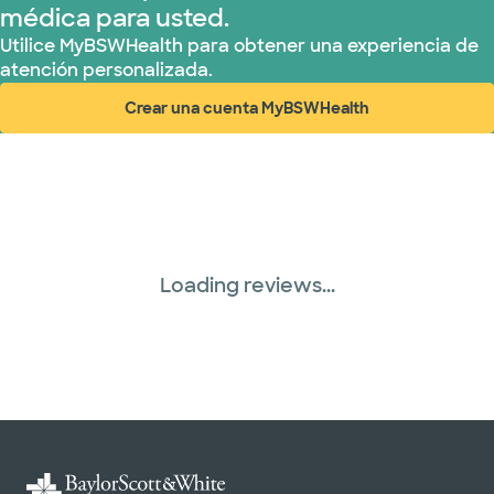
médica para usted.
United HealthCare (33 planes)
Utilice MyBSWHealth para obtener una experiencia de
atención personalizada.
WellMed (15 planes)
Crear una cuenta MyBSWHealth
(abre en ventana nueva)
Loading reviews...