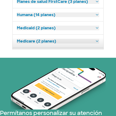
Planes de salud FirstCare (3 planes)
Humana (14 planes)
Medicaid (2 planes)
Medicare (2 planes)
Nebraska Furniture Mart (3 planes)
Prism Electric (1 planes)
Plan de Salud Superior (19 planes)
Tricare (3 planes)
TriWest HealthCare (1 planes)
Permítanos personalizar su atención