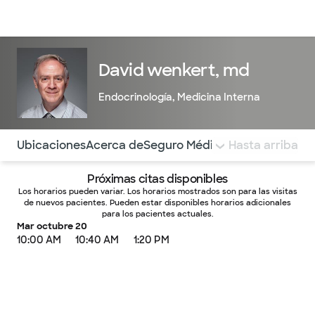
Médicos & Especialistas
Ubicaciones
Servicios & Tratami
David wenkert, md
Endocrinología
,
Medicina Interna
Utilice esta navegación para saltar rápidamente a difere
Ubicaciones
Acerca de
Seguro Médico
COMENTARIOS
Hasta arriba
Próximas citas disponibles
Los horarios pueden variar. Los horarios mostrados son para las visitas
de nuevos pacientes. Pueden estar disponibles horarios adicionales
para los pacientes actuales.
Mar octubre 20
10:00 AM
10:40 AM
1:20 PM