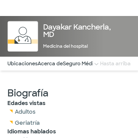
Médicos & Especialistas
Ubicaciones
Servicios & Tratami
Dayakar Kancherla,
MD
Medicina del hospital
Utilice esta navegación para saltar rápidamente a difere
Ubicaciones
Acerca de
Seguro Médico
COMENTARIOS
Hasta arriba
Biografía
Edades vistas
Adultos
Geriatría
Idiomas hablados