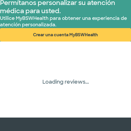
Permítanos personalizar su atención
médica para usted.
United HealthCare (28 planes)
Utilice MyBSWHealth para obtener una experiencia de
atención personalizada.
WellMed (15 planes)
Crear una cuenta MyBSWHealth
(abre en ventana nueva)
Loading reviews...