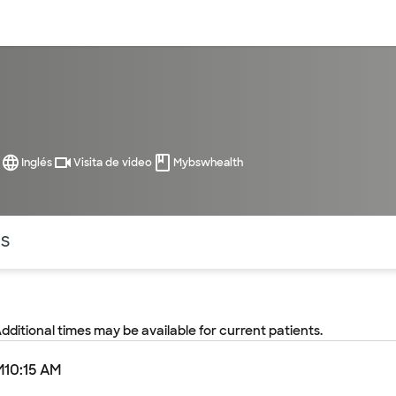
entos
Recursos
Servicios financieros
Inglés
Visita de video
Mybswhealth
ntes secciones de la página. La sección activa actual es
OS
Additional times may be available for current patients.
M
10:15 AM