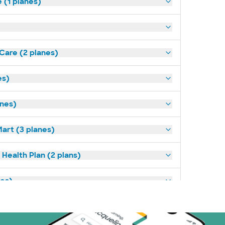
(1 planes)
tCare (2 planes)
es)
anes)
art (3 planes)
Health Plan (2 plans)
nes)
or (4 planes)