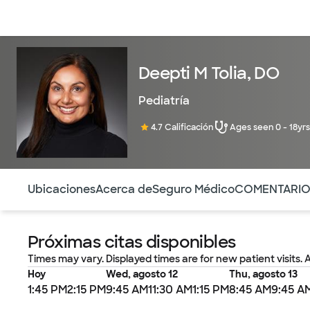
Médicos & Especialistas
Ubicaciones
Servicios & Tratami
Deepti M Tolia, DO
Pediatría
4.7 Calificación
Ages seen 0 - 18yrs
Utilice esta navegación para saltar rápidamente a difere
Ubicaciones
Acerca de
Seguro Médico
COMENTARI
Próximas citas disponibles
Times may vary. Displayed times are for new patient visits. 
Hoy
Wed, agosto 12
Thu, agosto 13
1:45 PM
2:15 PM
9:45 AM
11:30 AM
1:15 PM
8:45 AM
9:45 A