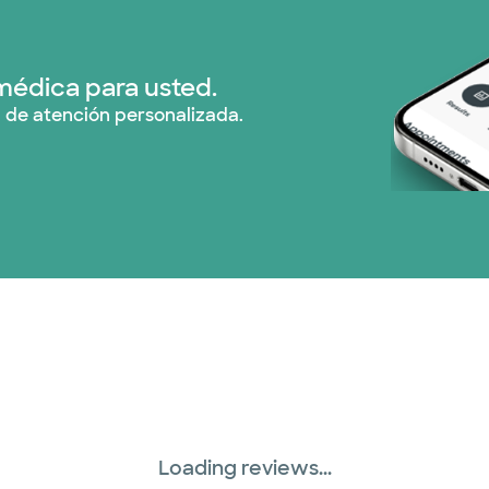
United HealthCare (
WellMed (11 planes)
médica para usted.
 de atención personalizada.
Loading reviews...