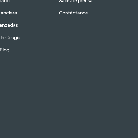
tado
Salas de prensa
nanciera
Contáctanos
vanzadas
de Cirugía
 Blog