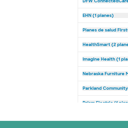
DFW ConnectedCare 
EHN (1 planes)
Planes de salud Firs
HealthSmart (2 plan
Imagine Health (1 pl
Nebraska Furniture M
Parkland Community 
Prism Electric (1 pla
Plan de Salud Superi