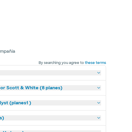
ompañía
By searching you agree to
these terms
lor Scott & White (8 planes)
yst (planes1 )
s)