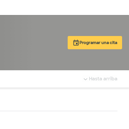
Inicia sesión
Programar una cita
tá resaltada.
Hasta arriba