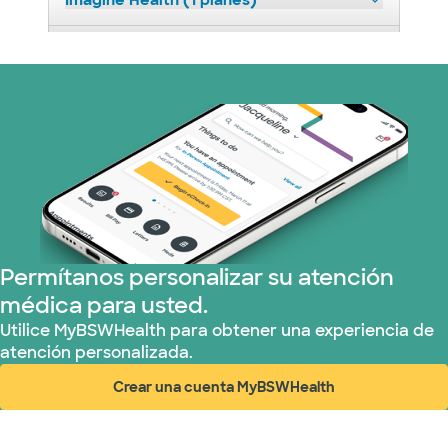
Imagine Health (1 planes)
Medicaid (2 planes)
Medicare (1 planes)
Nebraska Furniture Mart (3 planes)
Red PHCS (1 planes)
Prism Electric (1 planes)
Permítanos personalizar su atención
médica para usted.
Plan de Salud Superior (17 planes)
Utilice MyBSWHealth para obtener una experiencia de
atención personalizada.
TriWest HealthCare (2 planes)
Crear una cuenta MyBSWHealth
(abre en ventana nueva)
United HealthCare (28 planes)