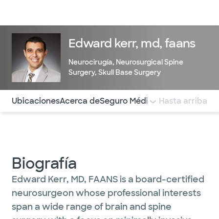
Médicos & Especialistas
Ubicaciones
Servicios & Tratami
Edward kerr, md, faans
Neurocirugía
,
Neurosurgical Spine
Surgery
,
Skull Base Surgery
Utilice esta navegación para saltar rápidamente a difere
Ubicaciones
Acerca de
Seguro Médico
COMENTARIOS
Hasta arriba
Biografía
Edward Kerr, MD, FAANS is a board-certified
neurosurgeon whose professional interests
span a wide range of brain and spine