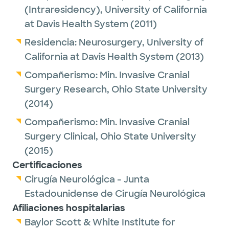
Excellence in Clinical Research Resident
(Intraresidency),
University of California
Award from the UC Davis Department of
at Davis Health System
(2011)
Neurosurgery. He has authored numerous
Residencia:
Neurosurgery,
University of
peer-reviewed articles, book chapters, and
California at Davis Health System
(2013)
abstracts/poster presentations. Dr. Kerr has
served as associate faculty at the Ohio State
Compañerismo:
Min. Invasive Cranial
University state-of-the-art endoscopic skull
Surgery Research,
Ohio State University
base surgery course. In his spare time he
(2014)
enjoys traveling, skiing, staying active, and
Compañerismo:
Min. Invasive Cranial
being with friends and family.
Surgery Clinical,
Ohio State University
Dr. Kerr was recognized by D Magazine as a
(2015)
Certificaciones
Best Doctor
for 2025.
Cirugía Neurológica - Junta
Estadounidense de Cirugía Neurológica
Afiliaciones hospitalarias
Baylor Scott & White Institute for