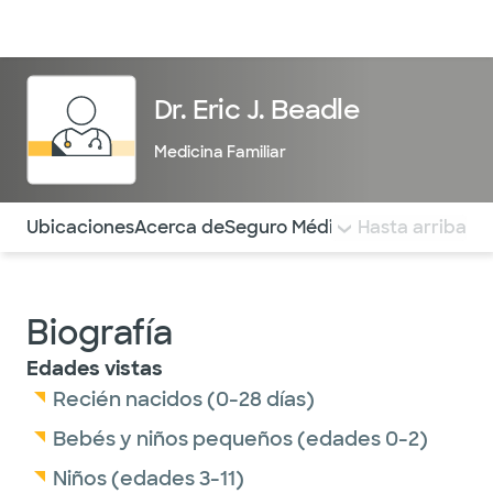
Médicos & Especialistas
Ubicaciones
Servicios & Tratami
Dr. Eric J. Beadle
Medicina Familiar
Utilice esta navegación para saltar rápidamente a difere
Ubicaciones
Acerca de
Seguro Médico
COMENTARIOS
Hasta arriba
Biografía
Edades vistas
Recién nacidos (0-28 días)
Bebés y niños pequeños (edades 0-2)
Niños (edades 3-11)