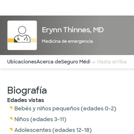
Médicos & Especialistas
Ubicaciones
Servicios & Tratami
Erynn Thinnes, MD
Medicina de emergencia
Utilice esta navegación para saltar rápidamente a difere
Ubicaciones
Acerca de
Seguro Médico
COMENTARIOS
Hasta arriba
Biografía
Edades vistas
Bebés y niños pequeños (edades 0-2)
Niños (edades 3-11)
Adolescentes (edades 12-18)