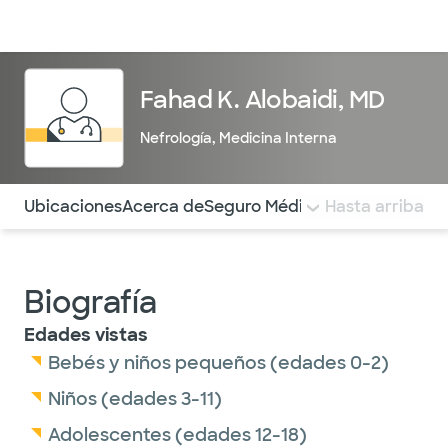
Médicos & Especialistas
Ubicaciones
Servicios & Tratami
Fahad K. Alobaidi, MD
Nefrología
,
Medicina Interna
Utilice esta navegación para saltar rápidamente a difere
Ubicaciones
Acerca de
Seguro Médico
COMENTARIOS
Hasta arriba
Biografía
Edades vistas
Bebés y niños pequeños (edades 0-2)
Niños (edades 3-11)
Adolescentes (edades 12-18)